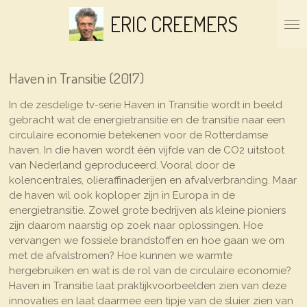
Ga
ERIC CREEMERS
direct
naar
de
hoofdinhoud
Haven in Transitie (2017)
In de zesdelige tv-serie Haven in Transitie wordt in beeld
gebracht wat de energietransitie en de transitie naar een
circulaire economie betekenen voor de Rotterdamse
haven. In die haven wordt één vijfde van de CO2 uitstoot
van Nederland geproduceerd. Vooral door de
kolencentrales, olieraffinaderijen en afvalverbranding. Maar
de haven wil ook koploper zijn in Europa in de
energietransitie. Zowel grote bedrijven als kleine pioniers
zijn daarom naarstig op zoek naar oplossingen. Hoe
vervangen we fossiele brandstoffen en hoe gaan we om
met de afvalstromen? Hoe kunnen we warmte
hergebruiken en wat is de rol van de circulaire economie?
Haven in Transitie laat praktijkvoorbeelden zien van deze
innovaties en laat daarmee een tipje van de sluier zien van